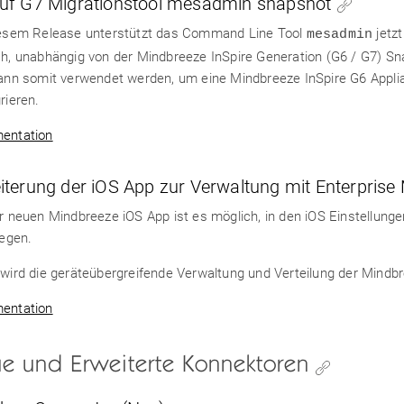
uf G7 Migrationstool mesadmin snapshot
iesem Release unterstützt das Command Line Tool
jetz
mesadmin
h, unabhängig von der Mindbreeze InSpire Generation (G6 / G7) Sn
ann somit verwendet werden, um eine Mindbreeze InSpire G6 Appli
rieren.
entation
iterung der iOS App zur Verwaltung mit Enterpris
r neuen Mindbreeze iOS App ist es möglich, in den iOS Einstellung
legen.
wird die geräteübergreifende Verwaltung und Verteilung der Mindb
entation
e und Erweiterte Konnektoren