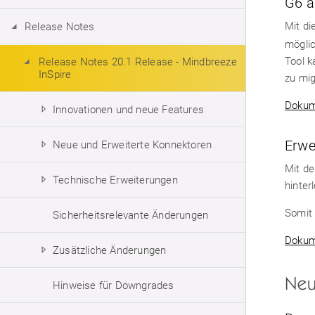
G6 a
Mit d
Release Notes
möglic
Tool k
Release Notes 20.1 Release - Mindbreeze
InSpire
zu mig
Dokum
Innovationen und neue Features
Erwe
Neue und Erweiterte Konnektoren
Mit de
Technische Erweiterungen
hinter
Somit 
Sicherheitsrelevante Änderungen
Dokum
Zusätzliche Änderungen
Neu
Hinweise für Downgrades