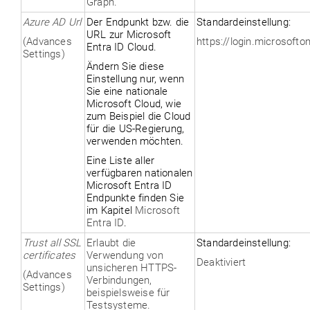
Graph.
Azure
AD Url
Der Endpunkt
bzw.
die
Standardeinstellung:
URL zu
r Microsoft
(Advances
https://login.microsofto
Entra ID Cloud
.
Settings)
Ändern Sie d
iese
Einstellung nur, wenn
Sie eine nationale
M
icrosoft Cloud
, wie
zum Beispiel die Cloud
für die US-Regierung,
verwenden
möchten
.
Eine Liste
aller
verfügbaren nationalen
Microsoft Entra ID
Endpunkte finden Sie
im Kapitel
Microsoft
Entra ID
.
Trust all SSL
Erlaubt die
Standardeinstellung:
certificates
Verwendung von
Deaktiviert
unsicheren HTTPS-
(Advances
Verbindungen,
Settings)
beispielsweise für
Testsysteme.