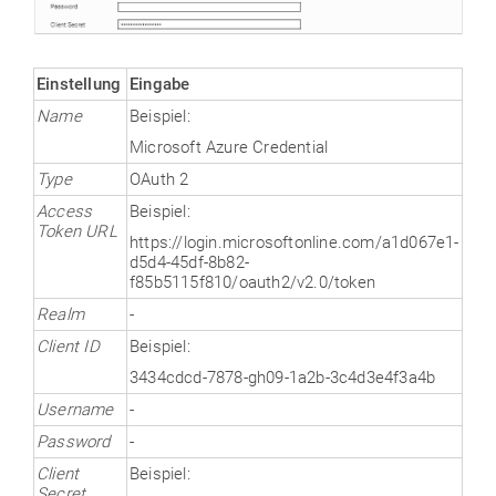
Einstellung
Eingabe
Name
Beispiel:
Microsoft Azure Credential
Type
OAuth 2
Access
Beispiel:
Token URL
https://login.microsoftonline.com/a1d067e1-
d5d4-45df-8b82-
f85b5115f810/oauth2/v2.0/token
Realm
-
Client ID
Beispiel:
3434cdcd-7878-gh09-1a2b-3c4d3e4f3a4b
Username
-
Password
-
Client
Beispiel:
Secret