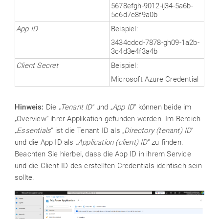
5678efgh-9012-ij34-5a6b-
5c6d7e8f9a0b
App ID
Beispiel:
3434cdcd-7878-gh09-1a2b-
3c4d3e4f3a4b
Client Secret
Beispiel:
Microsoft Azure Credential
Hinweis:
Die „
Tenant ID
“ und „
App ID
“ können beide im
„Overview“ ihrer Applikation gefunden werden. Im Bereich
„
Essentials
“ ist die Tenant ID als „
Directory (tenant) ID
“
und die App ID als „
Application (client) ID
“ zu finden.
Beachten Sie hierbei, dass die App ID in ihrem Service
und die Client ID des erstellten Credentials identisch sein
sollte.