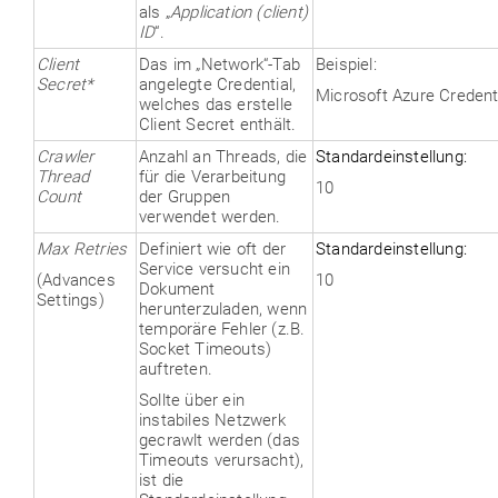
als „
Application (client)
ID
“.
Client
Das im „Network“-Tab
Beispiel:
Secret
*
angelegte Credential,
Microsoft Azure Credent
welches das erstelle
Client Secret enthält.
Crawler
Anzahl an Threads, die
Standardeinstellung:
Thread
für die Verarbeitung
10
Count
der Gruppen
verwendet werden.
Max Retries
Definiert wie oft der
Standardeinstellung:
Service versucht ein
(Advances
10
Dokument
Settings)
herunterzuladen, wenn
temporäre Fehler (z.B.
Socket Timeouts)
auftreten.
Sollte über ein
instabiles Netzwerk
gecrawlt werden (das
Timeouts verursacht),
ist die