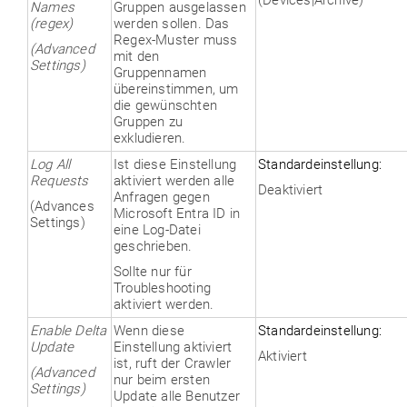
Names
Gruppen ausgelassen
(regex)
werden sollen. Das
Regex-Muster muss
(Advanced
mit den
Settings)
Gruppennamen
übereinstimmen, um
die gewünschten
Gruppen zu
exkludieren.
Log All
Ist diese Einstellung
Standardeinstellung:
Requests
aktiviert werden alle
Deaktiviert
Anfragen gegen
(Advances
Microsoft Entra ID in
Settings)
eine Log-Datei
geschrieben.
Sollte nur für
Troubleshooting
aktiviert werden.
Enable Delta
Wenn diese
Standardeinstellung:
Update
Einstellung aktiviert
Aktiviert
ist, ruft der Crawler
(Advanced
nur beim ersten
Settings)
Update alle Benutzer