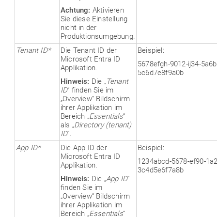
Achtung:
Aktivieren
Sie diese Einstellung
nicht in der
Produktionsumgebung.
Tenant ID
*
Die Tenant ID der
Beispiel:
Microsoft Entra ID
5678efgh-9012-ij34-5a6b
Applikation.
5c6d7e8f9a0b
Hinweis:
Die „
Tenant
ID
“ finden Sie im
„Overview“ Bildschirm
ihrer Applikation im
Bereich „
Essentials
“
als „
Directory (tenant)
ID
“.
App ID
*
Die App ID der
Beispiel:
Microsoft Entra ID
1234abcd-5678-ef90-1a2
Applikation.
3c4d5e6f7a8b
Hinweis:
Die „
App ID
“
finden Sie im
„Overview“ Bildschirm
ihrer Applikation im
Bereich „
Essentials
“